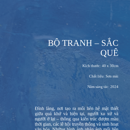
BỘ TRANH – SẮC
QUÊ
Kích thước: 40 x 30cm‎
Chất liệu: Sơn mài
Năm sáng tác: 2024
Đình làng, nơi tạo ra mối liên hệ mật thiết
giữa quá khứ và hiện tại, người xa xứ và
người ở lại – thông qua kiến trúc đượm màu
thời gian, các lễ hội truyền thống và sinh hoạt
văn hóa. Những hình ảnh phản ánh mối liên