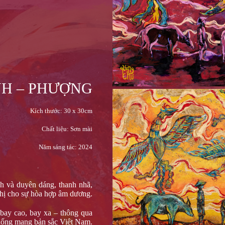
NH – PHƯỢNG
Kích thước: 30 x 30cm‎
Chất liệu: Sơn mài
Năm sáng tác: 2024
h và duyên dáng, thanh nhã,
thị cho sự hòa hợp âm dương.
bay cao, bay xa – thông qua
thống mang bản sắc Việt Nam.