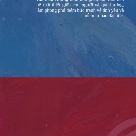
hệ mật thiết giữa con người và quê hương,
làm phong phú thêm bức tranh về tình yêu và
niềm tự hào dân tộc.