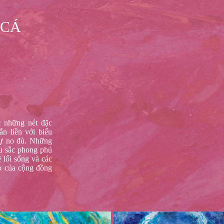
 CÁ
c những nét đặc
ắn liền với biểu
sự no đủ. Những
u sắc phong phú
 lối sống và các
áo của cộng đồng