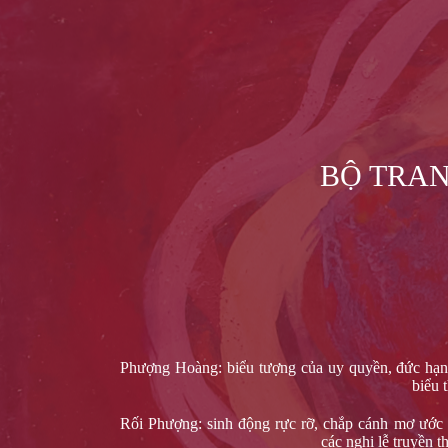
BỘ TRA
Phượng Hoàng: biểu tượng của uy quyền, đức hạn
biểu 
Rối Phượng: sinh động rực rỡ, chắp cánh mơ ước 
các nghi lễ truyền 